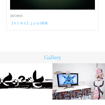
2025.09.01
【ＮＥＷＳ】よかも6閉幕
Gallery
つくりびと
よかも1